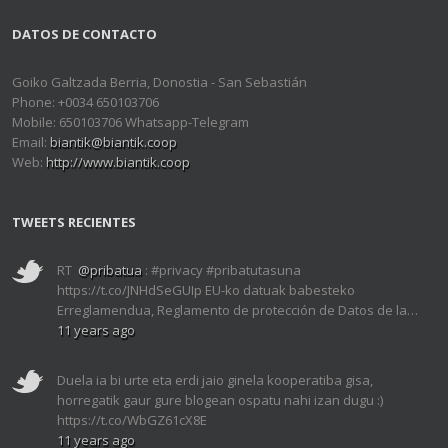
DATOS DE CONTACTO
Goiko Galtzada Berria, Donostia - San Sebastián
Phone: +0034 650103706
Mobile: 650103706 Whatsapp-Telegram
Email:
biantik@biantik.coop
Web:
http://www.biantik.coop
TWEETS RECIENTES
RT
@pribatua
: #privacy #pribatutasuna
https://t.co/JNHdSeGUIp EU-ko datuak babesteko
Erreglamendua, Reglamento de protección de Datos de la…
11 years ago
Duela ia bi urte eta erdi jaio ginela kooperatiba gisa,
horregatik gaur gure blogean ospatu nahi izan dugu :)
https://t.co/WbGZ61cX8E
11 years ago