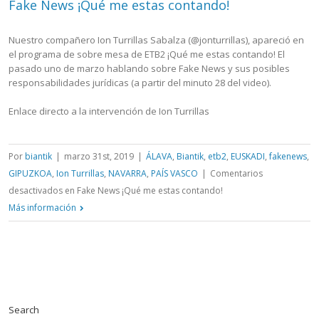
Fake News ¡Qué me estas contando!
Nuestro compañero Ion Turrillas Sabalza (@jonturrillas), apareció en
el programa de sobre mesa de ETB2 ¡Qué me estas contando! El
pasado uno de marzo hablando sobre Fake News y sus posibles
responsabilidades jurídicas (a partir del minuto 28 del video).
Enlace directo a la intervención de Ion Turrillas
Por
biantik
|
marzo 31st, 2019
|
ÁLAVA
,
Biantik
,
etb2
,
EUSKADI
,
fakenews
,
GIPUZKOA
,
Ion Turrillas
,
NAVARRA
,
PAÍS VASCO
|
Comentarios
desactivados
en Fake News ¡Qué me estas contando!
Más información
Search