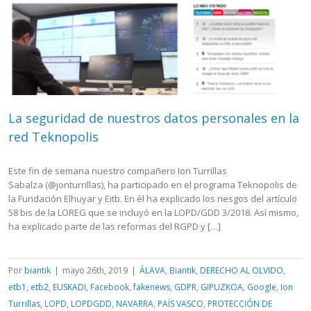
La seguridad de nuestros datos personales en la
red Teknopolis
Este fin de semana nuestro compañero Ion Turrillas
Sabalza (@jonturrillas), ha participado en el programa Teknopolis de
la Fundación Elhuyar y Eitb. En él ha explicado los riesgos del artículo
58 bis de la LOREG que se incluyó en la LOPD/GDD 3/2018. Así mismo,
ha explicado parte de las reformas del RGPD y […]
Por
biantik
|
mayo 26th, 2019
|
ÁLAVA
,
Biantik
,
DERECHO AL OLVIDO
,
etb1
,
etb2
,
EUSKADI
,
Facebook
,
fakenews
,
GDPR
,
GIPUZKOA
,
Google
,
Ion
Turrillas
,
LOPD
,
LOPDGDD
,
NAVARRA
,
PAÍS VASCO
,
PROTECCIÓN DE