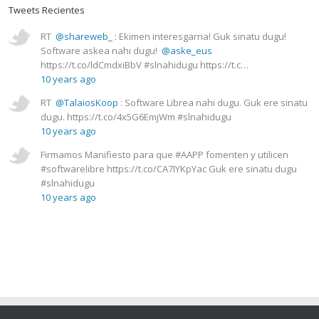
Tweets Recientes
RT
@shareweb_
: Ekimen interesgarria! Guk sinatu dugu!
Software askea nahi dugu!
@aske_eus
https://t.co/ldCmdxiBbV #slnahidugu https://t.c…
10 years ago
RT
@TalaiosKoop
: Software Librea nahi dugu. Guk ere sinatu
dugu. https://t.co/4x5G6EmjWm #slnahidugu
10 years ago
Firmamos Manifiesto para que #AAPP fomenten y utilicen
#softwarelibre https://t.co/CA7IYKpYac Guk ere sinatu dugu
#slnahidugu
10 years ago