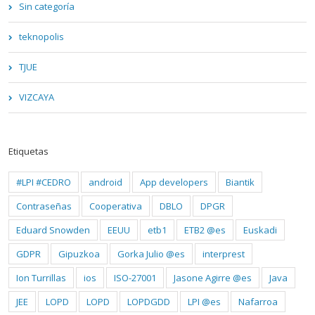
Sin categoría
teknopolis
TJUE
VIZCAYA
Etiquetas
#LPI #CEDRO
android
App developers
Biantik
Contraseñas
Cooperativa
DBLO
DPGR
Eduard Snowden
EEUU
etb1
ETB2 @es
Euskadi
GDPR
Gipuzkoa
Gorka Julio @es
interprest
Ion Turrillas
ios
ISO-27001
Jasone Agirre @es
Java
JEE
LOPD
LOPD
LOPDGDD
LPI @es
Nafarroa