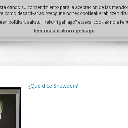
" está dando su consentimiento para la aceptación de las mencio
re como desactivarlas. Webgune honek cookieak erabiltzen dit
n politikari, sakatu "Irakurri gehiago" esteka, cookiak nola kent
¿Qué hacemos?
Proyectos
¿Quienes somos?
¿Dó
leer más/ irakurri gehiago
¿Qué dice Snowden?