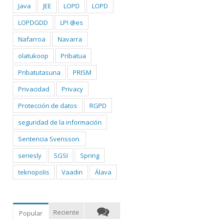
Java
JEE
LOPD
LOPD
LOPDGDD
LPI @es
Nafarroa
Navarra
olatukoop
Pribatua
Pribatutasuna
PRISM
Privacidad
Privacy
Protección de datos
RGPD
seguridad de la información
Sentencia Svensson.
seriesly
SGSI
Spring
teknopolis
Vaadin
Álava
Reciente
Popular