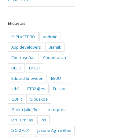
Etiquetas
#LPI #CEDRO
android
App developers
Biantik
Contraseñas
Cooperativa
DBLO
DPGR
Eduard Snowden
EEUU
etb1
ETB2 @es
Euskadi
GDPR
Gipuzkoa
Gorka Julio @es
interprest
Ion Turrillas
ios
ISO-27001
Jasone Agirre @es