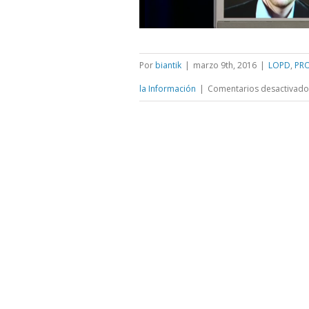
Por
biantik
|
marzo 9th, 2016
|
LOPD
,
PR
la Información
|
Comentarios desactivado