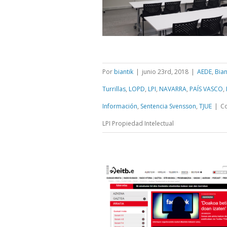
Por
biantik
|
junio 23rd, 2018
|
AEDE
,
Bian
Turrillas
,
LOPD
,
LPI
,
NAVARRA
,
PAÍS VASCO
,
Información
,
Sentencia Svensson
,
TJUE
|
Co
LPI Propiedad Intelectual