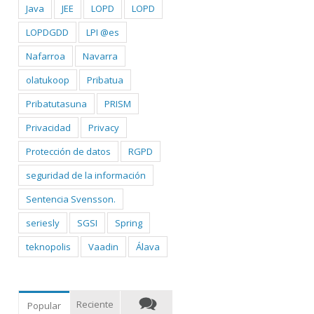
Java
JEE
LOPD
LOPD
LOPDGDD
LPI @es
Nafarroa
Navarra
olatukoop
Pribatua
Pribatutasuna
PRISM
Privacidad
Privacy
Protección de datos
RGPD
seguridad de la información
Sentencia Svensson.
seriesly
SGSI
Spring
teknopolis
Vaadin
Álava
Reciente
Popular