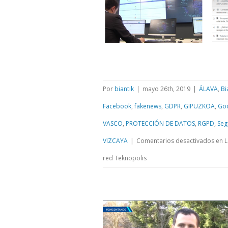
Por
biantik
|
mayo 26th, 2019
|
ÁLAVA
,
Bi
Facebook
,
fakenews
,
GDPR
,
GIPUZKOA
,
Go
VASCO
,
PROTECCIÓN DE DATOS
,
RGPD
,
Seg
VIZCAYA
|
Comentarios desactivados
en L
red Teknopolis