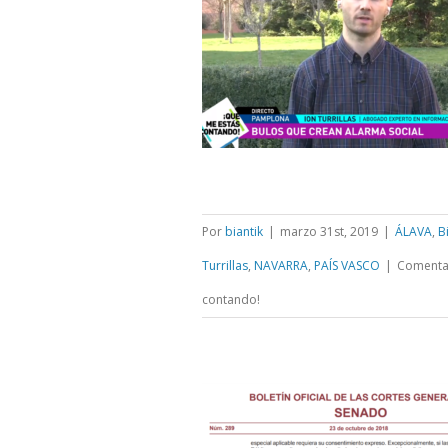
Por
biantik
|
marzo 31st, 2019
|
ÁLAVA
,
B
Turrillas
,
NAVARRA
,
PAÍS VASCO
|
Comentar
contando!