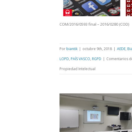
COM/2016/0593 final – 2016/0280 (COD)
Por
biantik
|
octubre 9th, 2018
|
AEDE
,
Bi
LOPD
,
PAÍS VASCO
,
RGPD
|
Comentarios d
Propiedad Intelectual