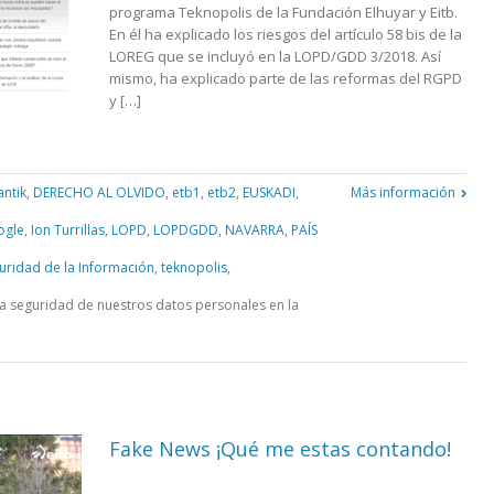
programa Teknopolis de la Fundación Elhuyar y Eitb.
En él ha explicado los riesgos del artículo 58 bis de la
LOREG que se incluyó en la LOPD/GDD 3/2018. Así
mismo, ha explicado parte de las reformas del RGPD
y […]
antik
,
DERECHO AL OLVIDO
,
etb1
,
etb2
,
EUSKADI
,
Más información
ogle
,
Ion Turrillas
,
LOPD
,
LOPDGDD
,
NAVARRA
,
PAÍS
uridad de la Información
,
teknopolis
,
a seguridad de nuestros datos personales en la
Fake News ¡Qué me estas contando!