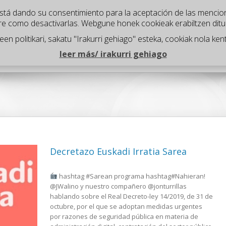
" está dando su consentimiento para la aceptación de las mencio
re como desactivarlas. Webgune honek cookieak erabiltzen dit
n politikari, sakatu "Irakurri gehiago" esteka, cookiak nola kent
¿Qué hacemos?
Proyectos
¿Quienes somos?
¿Dó
leer más/ irakurri gehiago
Decretazo Euskadi Irratia Sarea
hashtag #Sarean programa hashtag#Nahieran!
@JWalino y nuestro compañero @jonturrillas
hablando sobre el Real Decreto-ley 14/2019, de 31 de
octubre, por el que se adoptan medidas urgentes
por razones de seguridad pública en materia de