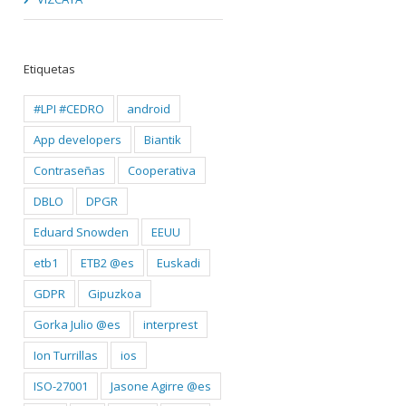
Etiquetas
#LPI #CEDRO
android
App developers
Biantik
Contraseñas
Cooperativa
DBLO
DPGR
Eduard Snowden
EEUU
etb1
ETB2 @es
Euskadi
GDPR
Gipuzkoa
Gorka Julio @es
interprest
Ion Turrillas
ios
ISO-27001
Jasone Agirre @es