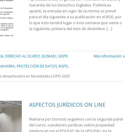
Garantía de los Derechos Digitales. Polémicas
aparte, la entrada en vigor de la norma se prevé
para el día siguiente a su publicación en el BOE, por
lo que esto tendrá lugar o esta semana que viene o
la siguiente, primera del mes de diciembre. […]
tik
,
DERECHO AL OLVIDO
,
EUSKADI
,
GDPR
,
Más información
NAVARRA
,
PROTECCIÓN DE DATOS
,
RGPD
,
s desactivados
en Novedades LOPD-GDD
ASPECTOS JURÍDICOS ON LINE
Mañana por Donosti seguimos con la segunda parte
del curso, cuestiones jurídicas sobre propiedad
intelectual con el PDI-PAS de la UPV-EHU, en la