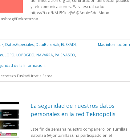
administración digital, contratación del sector público
y telecomunicaciones. Para escucharlo:
https://t.co/KM159ksrJW @AnnieSdelMono
hashtag#Dekretazoa
tik
,
DatosEspeciales
,
DatuBereziak
,
EUSKADI
,
Más información
as
,
LOPD
,
LOPDGDD
,
NAVARRA
,
PAÍS VASCO
,
guridad de la Información
,
ecretazo Euskadi Irratia Sarea
La seguridad de nuestros datos
personales en la red Teknopolis
Este fin de semana nuestro compañero Ion Turrillas
Sabalza (@jonturrillas), ha participado en el