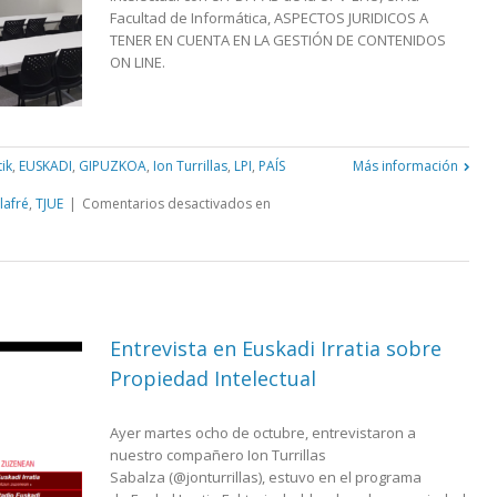
Facultad de Informática, ASPECTOS JURIDICOS A
TENER EN CUENTA EN LA GESTIÓN DE CONTENIDOS
ON LINE.
tik
,
EUSKADI
,
GIPUZKOA
,
Ion Turrillas
,
LPI
,
PAÍS
Más información
lafré
,
TJUE
|
Comentarios desactivados
en
Entrevista en Euskadi Irratia sobre
Propiedad Intelectual
Ayer martes ocho de octubre, entrevistaron a
nuestro compañero Ion Turrillas
Sabalza (@jonturrillas), estuvo en el programa