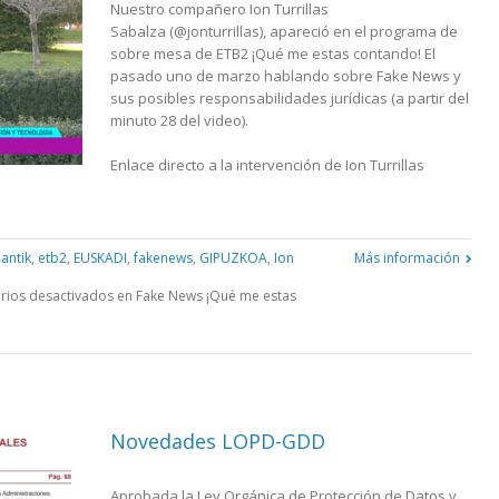
Nuestro compañero Ion Turrillas
Sabalza (@jonturrillas), apareció en el programa de
sobre mesa de ETB2 ¡Qué me estas contando! El
pasado uno de marzo hablando sobre Fake News y
sus posibles responsabilidades jurídicas (a partir del
minuto 28 del video).
Enlace directo a la intervención de Ion Turrillas
iantik
,
etb2
,
EUSKADI
,
fakenews
,
GIPUZKOA
,
Ion
Más información
ios desactivados
en Fake News ¡Qué me estas
Novedades LOPD-GDD
Aprobada la Ley Orgánica de Protección de Datos y