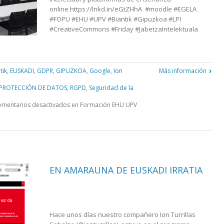
online https://lnkd.in/eGtZHhA #moodle #EGELA
#FOPU #EHU #UPV #Biantik #Gipuzkoa #LPI
#CreativeCommons #Friday #JabetzaIntelektuala
tik
,
EUSKADI
,
GDPR
,
GIPUZKOA
,
Google
,
Ion
Más información
PROTECCIÓN DE DATOS
,
RGPD
,
Seguridad de la
mentarios desactivados
en Formación EHU UPV
EN AMARAUNA DE EUSKADI IRRATIA
Hace unos días nuestro compañero Ion Turrillas