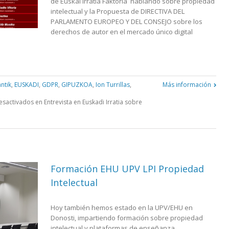
de Euskal Irratia Faktoria hablando sobre propiedad
intelectual y la Propuesta de DIRECTIVA DEL
PARLAMENTO EUROPEO Y DEL CONSEJO sobre los
derechos de autor en el mercado único digital
antik
,
EUSKADI
,
GDPR
,
GIPUZKOA
,
Ion Turrillas
,
Más información
esactivados
en Entrevista en Euskadi Irratia sobre
Formación EHU UPV LPI Propiedad
Intelectual
Hoy también hemos estado en la UPV/EHU en
Donosti, impartiendo formación sobre propiedad
intelectual y plataformas de enseñanza