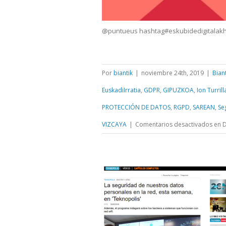
@puntueus hashtag#eskubidedigitalak
Por
biantik
|
noviembre 24th, 2019
|
Bian
EuskadiIrratia
,
GDPR
,
GIPUZKOA
,
Ion Turrill
PROTECCIÓN DE DATOS
,
RGPD
,
SAREAN
,
Se
VIZCAYA
|
Comentarios desactivados
en D