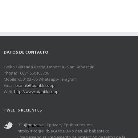
DATOS DE CONTACTO
Goiko Galtzada Berria, Donostia - San Sebastián
Phone: +0034 650103706
Mobile: 650103706 Whatsapp-Telegram
Email:
biantik@biantik.coop
Web:
http://www.biantik.coop
TWEETS RECIENTES
RT
@pribatua
: #privacy #pribatutasuna
https://t.co/JNHdSeGUIp EU-ko datuak babesteko
Erreglamendua, Reglamento de protección de Datos de la…