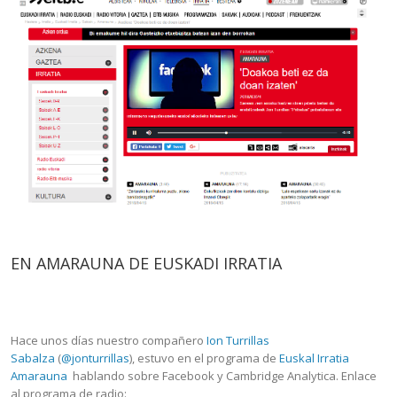
EN AMARAUNA DE EUSKADI IRRATIA
Hace unos días nuestro compañero
Ion Turrillas
Sabalza
(
@jonturrillas
), estuvo en el programa de
Euskal Irratia
Amarauna
hablando sobre Facebook y Cambridge Analytica. Enlace
al programa de radio: