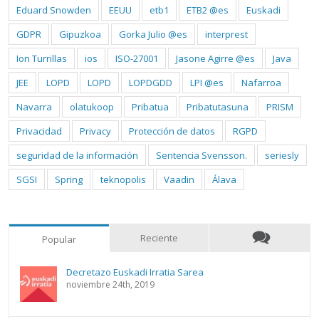
Eduard Snowden
EEUU
etb1
ETB2 @es
Euskadi
GDPR
Gipuzkoa
Gorka Julio @es
interprest
Ion Turrillas
ios
ISO-27001
Jasone Agirre @es
Java
JEE
LOPD
LOPD
LOPDGDD
LPI @es
Nafarroa
Navarra
olatukoop
Pribatua
Pribatutasuna
PRISM
Privacidad
Privacy
Protección de datos
RGPD
seguridad de la información
Sentencia Svensson.
seriesly
SGSI
Spring
teknopolis
Vaadin
Álava
Reciente
Popular
Decretazo Euskadi Irratia Sarea
noviembre 24th, 2019