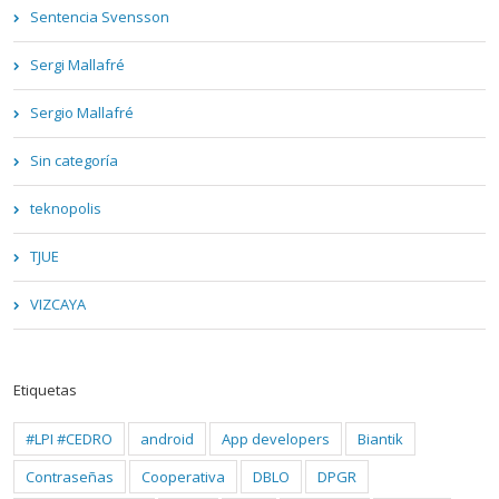
Sentencia Svensson
Sergi Mallafré
Sergio Mallafré
Sin categoría
teknopolis
TJUE
VIZCAYA
Etiquetas
#LPI #CEDRO
android
App developers
Biantik
Contraseñas
Cooperativa
DBLO
DPGR