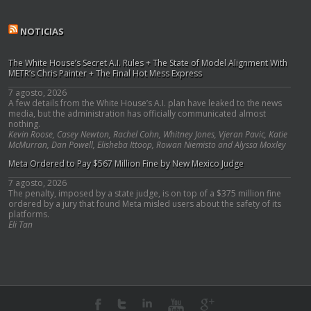
NOTICIAS
The White House’s Secret A.I. Rules + The State of Model Alignment With
METR’s Chris Painter + The Final Hot Mess Express
7 agosto, 2026
A few details from the White House’s A.I. plan have leaked to the news
media, but the administration has officially communicated almost
nothing.
Kevin Roose, Casey Newton, Rachel Cohn, Whitney Jones, Vjeran Pavic, Katie
McMurran, Dan Powell, Elisheba Ittoop, Rowan Niemisto and Alyssa Moxley
Meta Ordered to Pay $567 Million Fine by New Mexico Judge
7 agosto, 2026
The penalty, imposed by a state judge, is on top of a $375 million fine
ordered by a jury that found Meta misled users about the safety of its
platforms.
Eli Tan