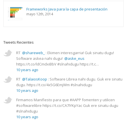
Frameworks Java para la capa de presentación
mayo 12th, 2014
Tweets Recientes
RT
@shareweb_
: Ekimen interesgarria! Guk sinatu dugu!
Software askea nahi dugu!
@aske_eus
https://t.co/ldCmdxiBbV #slnahidugu https://t.c…
10 years ago
RT
@TalaiosKoop
: Software Librea nahi dugu. Guk ere sinatu
dugu. https://t.co/4x5G6EmjWm #slnahidugu
10 years ago
Firmamos Manifiesto para que #AAPP fomenten y utilicen
#softwarelibre https://t.co/CA7IYKpYac Guk ere sinatu dugu
#slnahidugu
10 years ago