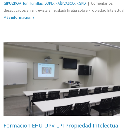
GIPUZKOA
,
Ion Turrillas
,
LOPD
,
PAÍS VASCO
,
RGPD
|
Comentarios
desactivados
en Entrevista en Euskadi Irratia sobre Propiedad Intelectual
Más información
Formación EHU UPV LPI Propiedad Intelectual