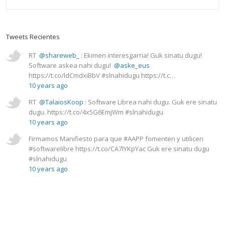
Tweets Recientes
RT
@shareweb_
: Ekimen interesgarria! Guk sinatu dugu!
Software askea nahi dugu!
@aske_eus
https://t.co/ldCmdxiBbV #slnahidugu https://t.c…
10 years ago
RT
@TalaiosKoop
: Software Librea nahi dugu. Guk ere sinatu
dugu. https://t.co/4x5G6EmjWm #slnahidugu
10 years ago
Firmamos Manifiesto para que #AAPP fomenten y utilicen
#softwarelibre https://t.co/CA7IYKpYac Guk ere sinatu dugu
#slnahidugu
10 years ago