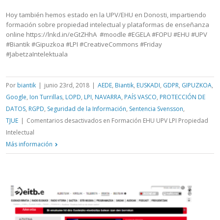
Hoy también hemos estado en la UPV/EHU en Donosti, impartiendo
formación sobre propiedad intelectual y plataformas de enseñanza
online https://lnkd.in/eGtZHhA #moodle #EGELA #FOPU #EHU #UPV
#Biantik #Gipuzkoa #LPI #CreativeCommons #Friday
#JabetzaIntelektuala
Por
biantik
|
junio 23rd, 2018
|
AEDE
,
Biantik
,
EUSKADI
,
GDPR
,
GIPUZKOA
,
Google
,
Ion Turrillas
,
LOPD
,
LPI
,
NAVARRA
,
PAÍS VASCO
,
PROTECCIÓN DE
DATOS
,
RGPD
,
Seguridad de la Información
,
Sentencia Svensson
,
TJUE
|
Comentarios desactivados
en Formación EHU UPV LPI Propiedad
Intelectual
Más información