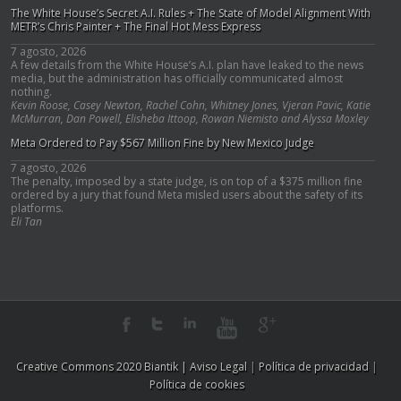
The White House’s Secret A.I. Rules + The State of Model Alignment With
METR’s Chris Painter + The Final Hot Mess Express
7 agosto, 2026
A few details from the White House’s A.I. plan have leaked to the news
media, but the administration has officially communicated almost
nothing.
Kevin Roose, Casey Newton, Rachel Cohn, Whitney Jones, Vjeran Pavic, Katie
McMurran, Dan Powell, Elisheba Ittoop, Rowan Niemisto and Alyssa Moxley
Meta Ordered to Pay $567 Million Fine by New Mexico Judge
7 agosto, 2026
The penalty, imposed by a state judge, is on top of a $375 million fine
ordered by a jury that found Meta misled users about the safety of its
platforms.
Eli Tan
Creative Commons 2020 Biantik |
Aviso Legal
|
Política de privacidad
|
Política de cookies