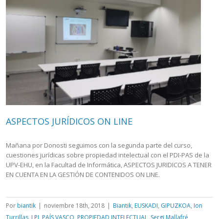
ASPECTOS JURÍDICOS ON LINE
Mañana por Donosti seguimos con la segunda parte del curso,
cuestiones jurídicas sobre propiedad intelectual con el PDI-PAS de la
UPV-EHU, en la Facultad de Informática, ASPECTOS JURIDICOS A TENER
EN CUENTA EN LA GESTIÓN DE CONTENIDOS ON LINE.
Por
biantik
|
noviembre 18th, 2018
|
Biantik
,
EUSKADI
,
GIPUZKOA
,
Ion
Turrillas
,
LPI
,
PAÍS VASCO
,
PROPIEDAD INTELECTUAL
,
Sergi Mallafré
,