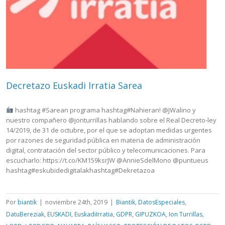
Decretazo Euskadi Irratia Sarea
hashtag #Sarean programa hashtag#Nahieran! @JWalino y
nuestro compañero @jonturrillas hablando sobre el Real Decreto-ley
14/2019, de 31 de octubre, por el que se adoptan medidas urgentes
por razones de seguridad pública en materia de administración
digital, contratación del sector público y telecomunicaciones. Para
escucharlo: https://t.co/KM159ksrJW @AnnieSdelMono @puntueus
hashtag#eskubidedigitalakhashtag#Dekretazoa
Por
biantik
|
noviembre 24th, 2019
|
Biantik
,
DatosEspeciales
,
DatuBereziak
,
EUSKADI
,
EuskadiIrratia
,
GDPR
,
GIPUZKOA
,
Ion Turrillas
,