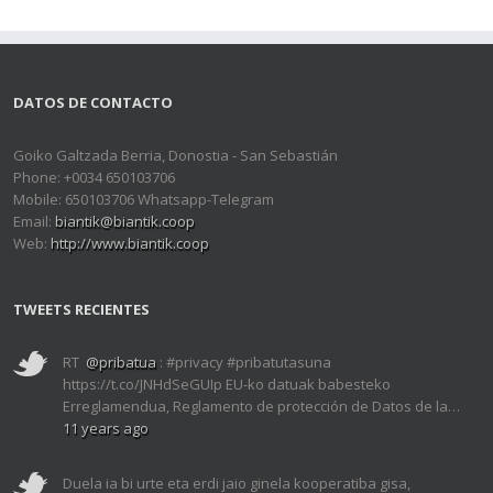
DATOS DE CONTACTO
Goiko Galtzada Berria, Donostia - San Sebastián
Phone: +0034 650103706
Mobile: 650103706 Whatsapp-Telegram
Email:
biantik@biantik.coop
Web:
http://www.biantik.coop
TWEETS RECIENTES
RT
@pribatua
: #privacy #pribatutasuna
https://t.co/JNHdSeGUIp EU-ko datuak babesteko
Erreglamendua, Reglamento de protección de Datos de la…
11 years ago
Duela ia bi urte eta erdi jaio ginela kooperatiba gisa,