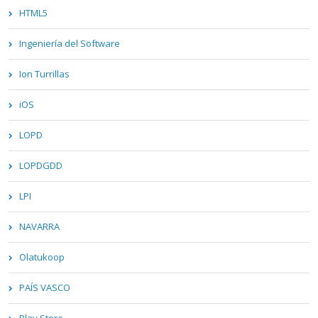
HTML5
Ingeniería del Software
Ion Turrillas
iOS
LOPD
LOPDGDD
LPI
NAVARRA
Olatukoop
PAÍS VASCO
Play Store