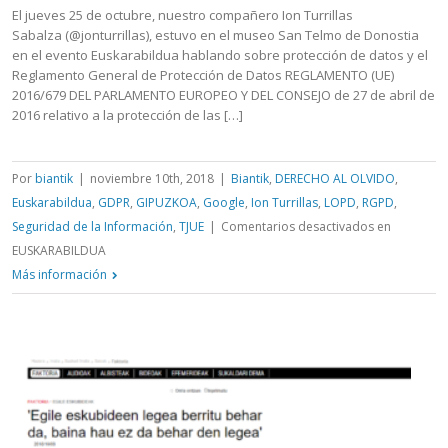
El jueves 25 de octubre, nuestro compañero Ion Turrillas
Sabalza (@jonturrillas), estuvo en el museo San Telmo de Donostia
en el evento Euskarabildua hablando sobre protección de datos y el
Reglamento General de Protección de Datos REGLAMENTO (UE)
2016/679 DEL PARLAMENTO EUROPEO Y DEL CONSEJO de 27 de abril de
2016 relativo a la protección de las […]
Por
biantik
|
noviembre 10th, 2018
|
Biantik
,
DERECHO AL OLVIDO
,
Euskarabildua
,
GDPR
,
GIPUZKOA
,
Google
,
Ion Turrillas
,
LOPD
,
RGPD
,
Seguridad de la Información
,
TJUE
|
Comentarios desactivados
en
EUSKARABILDUA
Más información