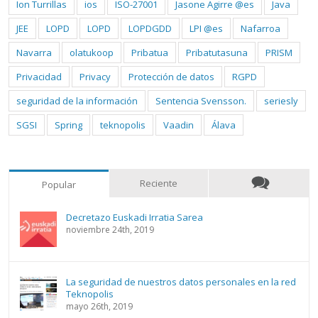
Ion Turrillas
ios
ISO-27001
Jasone Agirre @es
Java
JEE
LOPD
LOPD
LOPDGDD
LPI @es
Nafarroa
Navarra
olatukoop
Pribatua
Pribatutasuna
PRISM
Privacidad
Privacy
Protección de datos
RGPD
seguridad de la información
Sentencia Svensson.
seriesly
SGSI
Spring
teknopolis
Vaadin
Álava
Reciente
Popular
Decretazo Euskadi Irratia Sarea
noviembre 24th, 2019
La seguridad de nuestros datos personales en la red
Teknopolis
mayo 26th, 2019