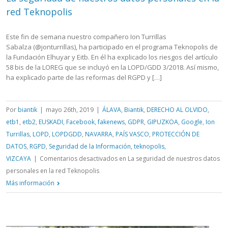
red Teknopolis
Este fin de semana nuestro compañero Ion Turrillas
Sabalza (@jonturrillas), ha participado en el programa Teknopolis de
la Fundación Elhuyar y Eitb. En él ha explicado los riesgos del artículo
58 bis de la LOREG que se incluyó en la LOPD/GDD 3/2018. Así mismo,
ha explicado parte de las reformas del RGPD y […]
Por
biantik
|
mayo 26th, 2019
|
ÁLAVA
,
Biantik
,
DERECHO AL OLVIDO
,
etb1
,
etb2
,
EUSKADI
,
Facebook
,
fakenews
,
GDPR
,
GIPUZKOA
,
Google
,
Ion
Turrillas
,
LOPD
,
LOPDGDD
,
NAVARRA
,
PAÍS VASCO
,
PROTECCIÓN DE
DATOS
,
RGPD
,
Seguridad de la Información
,
teknopolis
,
VIZCAYA
|
Comentarios desactivados
en La seguridad de nuestros datos
personales en la red Teknopolis
Más información