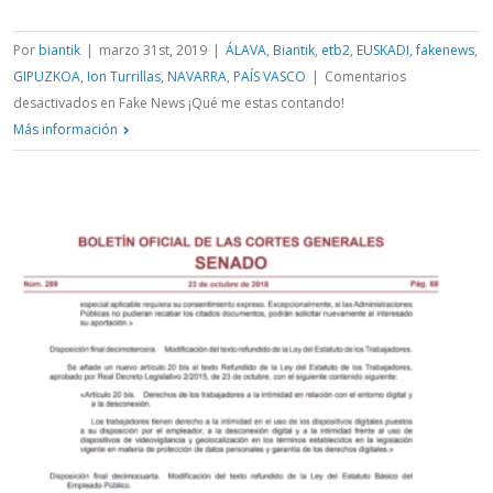
Por
biantik
|
marzo 31st, 2019
|
ÁLAVA
,
Biantik
,
etb2
,
EUSKADI
,
fakenews
,
GIPUZKOA
,
Ion Turrillas
,
NAVARRA
,
PAÍS VASCO
|
Comentarios
desactivados
en Fake News ¡Qué me estas contando!
Más información