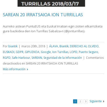
SAREAN 20 IRRATSAIOA ION TURRILLAS
Aurreko astean PuntuEUS eta Euskal Irratian egin zioten elkarrizketa
gure bazkidea den Ion Turrillas Sabalza-ri (@jonturrillas).
Por
biantik
|
marzo 20th, 2018
|
ÁLAVA
,
Biantik
,
DERECHO AL OLVIDO
,
EUSKADI
,
GDPR
,
GIPUZKOA
,
Google
,
Ion Turrillas
,
LOPD
,
Puerto Seguro
,
RGPD
,
Safe Harbour
,
SAREAN
,
Seguridad de la Información
|
Comentarios
desactivados
en SAREAN 20 IRRATSAIOA ION TURRILLAS
Más información
Siguiente
1
2
3