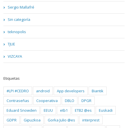
Sergio Mallafré
Sin categoría
teknopolis
TJUE
VIZCAYA
Etiquetas
#LPI #CEDRO
android
App developers
Biantik
Contraseñas
Cooperativa
DBLO
DPGR
Eduard Snowden
EEUU
etb1
ETB2 @es
Euskadi
GDPR
Gipuzkoa
Gorka Julio @es
interprest