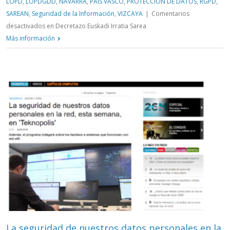
LOPD
,
LOPDGDD
,
NAVARRA
,
PAÍS VASCO
,
PROTECCIÓN DE DATOS
,
RGPD
,
SAREAN
,
Seguridad de la Información
,
VIZCAYA
|
Comentarios
desactivados
en Decretazo Euskadi Irratia Sarea
Más información
La seguridad de nuestros datos personales en la