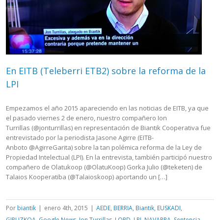
En EITB (Teleberri ETB2) sobre la reforma de la
LPI
Empezamos el año 2015 apareciendo en las noticias de EITB, ya que
el pasado viernes 2 de enero, nuestro compañero Ion
Turrillas (@jonturrillas) en representación de Biantik Cooperativa fue
entrevistado por la periodista Jasone Agirre (EITB-
Anboto @AgirreGarita) sobre la tan polémica reforma de la Ley de
Propiedad Intelectual (LPI). En la entrevista, también participó nuestro
compañero de Olatukoop (@OlatuKoop) Gorka Julio (@teketen) de
Talaios Kooperatiba (@Talaioskoop) aportando un […]
Por
biantik
|
enero 4th, 2015
|
AEDE
,
BERRIA
,
Biantik
,
EUSKADI
,
GIPUZKOA
,
Google News
,
Ion Turrillas
,
LOPD
,
LPI
,
NAVARRA
,
Sentencia