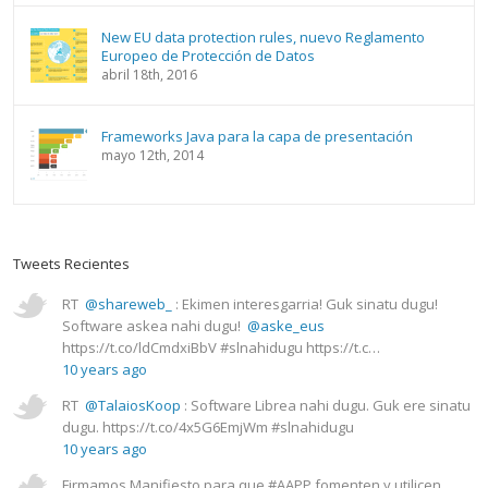
New EU data protection rules, nuevo Reglamento
Europeo de Protección de Datos
abril 18th, 2016
Frameworks Java para la capa de presentación
mayo 12th, 2014
Tweets Recientes
RT
@shareweb_
: Ekimen interesgarria! Guk sinatu dugu!
Software askea nahi dugu!
@aske_eus
https://t.co/ldCmdxiBbV #slnahidugu https://t.c…
10 years ago
RT
@TalaiosKoop
: Software Librea nahi dugu. Guk ere sinatu
dugu. https://t.co/4x5G6EmjWm #slnahidugu
10 years ago
Firmamos Manifiesto para que #AAPP fomenten y utilicen