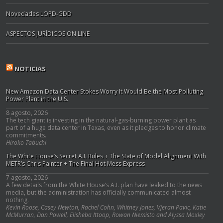
Novedades LOPD-GDD
ASPECTOS JURÍDICOS ON LINE
NOTICIAS
New Amazon Data Center Stokes Worry It Would Be the Most Polluting
Power Plant in the U.S.
8 agosto, 2026
The tech giant is investing in the natural-gas-burning power plant as
part of a huge data center in Texas, even as it pledges to honor climate
commitments.
Hiroko Tabuchi
The White House’s Secret A.I. Rules + The State of Model Alignment With
METR’s Chris Painter + The Final Hot Mess Express
7 agosto, 2026
A few details from the White House’s A.I. plan have leaked to the news
media, but the administration has officially communicated almost
nothing.
Kevin Roose, Casey Newton, Rachel Cohn, Whitney Jones, Vjeran Pavic, Katie
McMurran, Dan Powell, Elisheba Ittoop, Rowan Niemisto and Alyssa Moxley