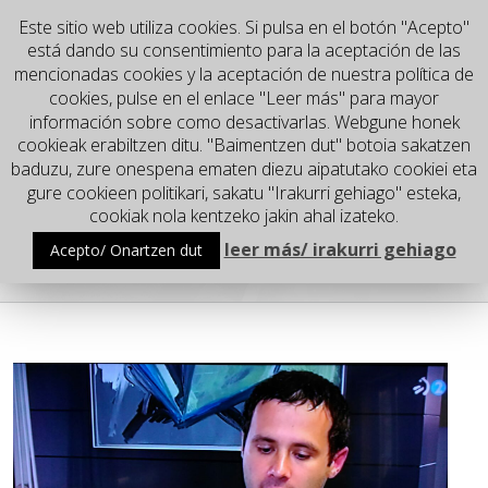
Este sitio web utiliza cookies. Si pulsa en el botón "Acepto"
está dando su consentimiento para la aceptación de las
mencionadas cookies y la aceptación de nuestra política de
cookies, pulse en el enlace "Leer más" para mayor
información sobre como desactivarlas. Webgune honek
cookieak erabiltzen ditu. "Baimentzen dut" botoia sakatzen
baduzu, zure onespena ematen diezu aipatutako cookiei eta
gure cookieen politikari, sakatu "Irakurri gehiago" esteka,
Go to...
cookiak nola kentzeko jakin ahal izateko.
leer más/ irakurri gehiago
Acepto/ Onartzen dut
Google News