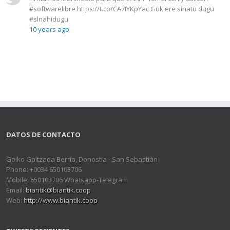
#softwarelibre https://t.co/CA7IYKpYac Guk ere sinatu dugu
#slnahidugu
10 years ago
DATOS DE CONTACTO
Goiko Galtzada Berria, Donostia - San Sebastián
Phone: +0034 650103706
Mobile: 650103706 Whatsapp-Telegram
Email:
biantik@biantik.coop
Web:
http://www.biantik.coop