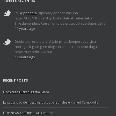
TWEETS RECIENTES
RT
@pribatua
: #privacy #pribatutasuna
https://t.co/JNHdSeGUIp EU-ko datuak babesteko
Erreglamendua, Reglamento de protección de Datos de la…
11 years ago
Duela ia bi urte eta erdi jaio ginela kooperatiba gisa,
horregatik gaur gure blogean ospatu nahi izan dugu :)
https://t.co/WbGZ61cX8E
11 years ago
RECENT POSTS
Decretazo Euskadi Irratia Sarea
La seguridad de nuestros datos personales en la red Teknopolis
Fake News ¡Qué me estas contando!