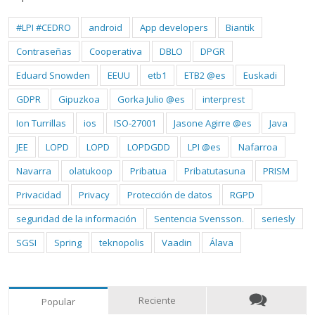
#LPI #CEDRO
android
App developers
Biantik
Contraseñas
Cooperativa
DBLO
DPGR
Eduard Snowden
EEUU
etb1
ETB2 @es
Euskadi
GDPR
Gipuzkoa
Gorka Julio @es
interprest
Ion Turrillas
ios
ISO-27001
Jasone Agirre @es
Java
JEE
LOPD
LOPD
LOPDGDD
LPI @es
Nafarroa
Navarra
olatukoop
Pribatua
Pribatutasuna
PRISM
Privacidad
Privacy
Protección de datos
RGPD
seguridad de la información
Sentencia Svensson.
seriesly
SGSI
Spring
teknopolis
Vaadin
Álava
Reciente
Popular