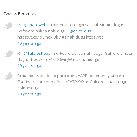
Tweets Recientes
RT
@shareweb_
: Ekimen interesgarria! Guk sinatu dugu!
Software askea nahi dugu!
@aske_eus
https://t.co/ldCmdxiBbV #slnahidugu https://t.c…
10 years ago
RT
@TalaiosKoop
: Software Librea nahi dugu. Guk ere sinatu
dugu. https://t.co/4x5G6EmjWm #slnahidugu
10 years ago
Firmamos Manifiesto para que #AAPP fomenten y utilicen
#softwarelibre https://t.co/CA7IYKpYac Guk ere sinatu dugu
#slnahidugu
10 years ago