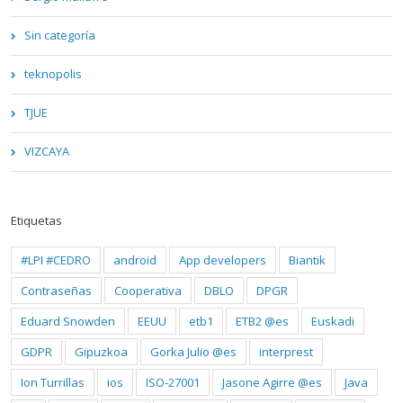
Sin categoría
teknopolis
TJUE
VIZCAYA
Etiquetas
#LPI #CEDRO
android
App developers
Biantik
Contraseñas
Cooperativa
DBLO
DPGR
Eduard Snowden
EEUU
etb1
ETB2 @es
Euskadi
GDPR
Gipuzkoa
Gorka Julio @es
interprest
Ion Turrillas
ios
ISO-27001
Jasone Agirre @es
Java