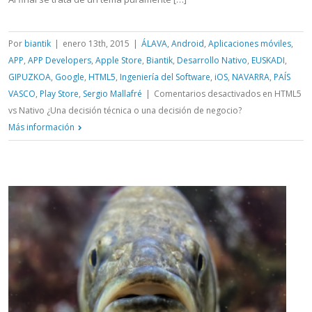
Por
biantik
|
enero 13th, 2015
|
ÁLAVA
,
Android
,
Aplicaciones móviles
,
APP
,
APP Developers
,
Apple Store
,
Biantik
,
Desarrollo Nativo
,
EUSKADI
,
GIPUZKOA
,
Google
,
HTML5
,
Ingeniería del Software
,
iOS
,
NAVARRA
,
PAÍS
VASCO
,
Play Store
,
Sergio Mallafré
|
Comentarios desactivados
en HTML5
vs Nativo ¿Una decisión técnica o una decisión de negocio?
Más información