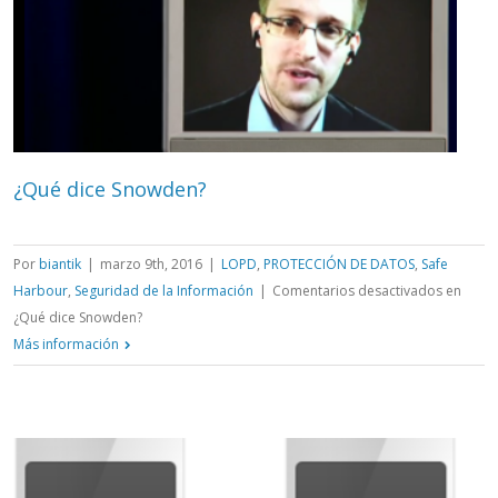
¿Qué dice Snowden?
Por
biantik
|
marzo 9th, 2016
|
LOPD
,
PROTECCIÓN DE DATOS
,
Safe
Harbour
,
Seguridad de la Información
|
Comentarios desactivados
en
¿Qué dice Snowden?
Más información