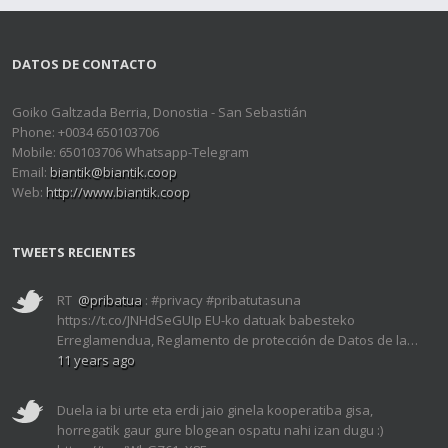
DATOS DE CONTACTO
Goiko Galtzada Berria, Donostia - San Sebastián
Phone: +0034 650103706
Mobile: 650103706 Whatsapp-Telegram
Email:
biantik@biantik.coop
Web:
http://www.biantik.coop
TWEETS RECIENTES
RT
@pribatua
: #privacy #pribatutasuna
https://t.co/JNHdSeGUIp EU-ko datuak babesteko
Erreglamendua, Reglamento de protección de Datos de la…
11 years ago
Duela ia bi urte eta erdi jaio ginela kooperatiba gisa,
horregatik gaur gure blogean ospatu nahi izan dugu :)