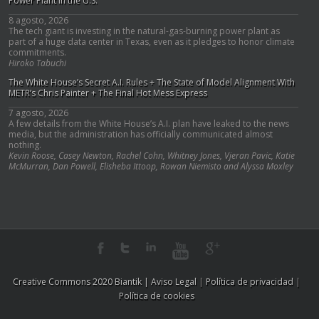
Power Plant in the U.S.
8 agosto, 2026
The tech giant is investing in the natural-gas-burning power plant as
part of a huge data center in Texas, even as it pledges to honor climate
commitments.
Hiroko Tabuchi
The White House’s Secret A.I. Rules + The State of Model Alignment With
METR’s Chris Painter + The Final Hot Mess Express
7 agosto, 2026
A few details from the White House’s A.I. plan have leaked to the news
media, but the administration has officially communicated almost
nothing.
Kevin Roose, Casey Newton, Rachel Cohn, Whitney Jones, Vjeran Pavic, Katie
McMurran, Dan Powell, Elisheba Ittoop, Rowan Niemisto and Alyssa Moxley
Creative Commons 2020 Biantik |
Aviso Legal
|
Política de privacidad
|
Política de cookies