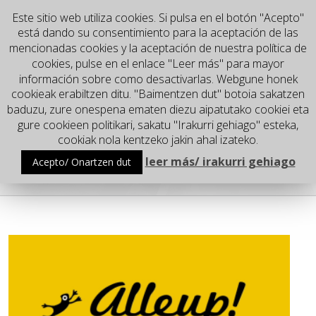
Este sitio web utiliza cookies. Si pulsa en el botón "Acepto"
está dando su consentimiento para la aceptación de las
mencionadas cookies y la aceptación de nuestra política de
cookies, pulse en el enlace "Leer más" para mayor
información sobre como desactivarlas. Webgune honek
cookieak erabiltzen ditu. "Baimentzen dut" botoia sakatzen
baduzu, zure onespena ematen diezu aipatutako cookiei eta
gure cookieen politikari, sakatu "Irakurri gehiago" esteka,
Go to...
cookiak nola kentzeko jakin ahal izateko.
leer más/ irakurri gehiago
Acepto/ Onartzen dut
App developers