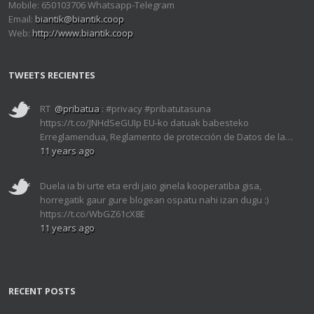
Mobile: 650103706 Whatsapp-Telegram
Email:
biantik@biantik.coop
Web:
http://www.biantik.coop
TWEETS RECIENTES
RT
@pribatua
: #privacy #pribatutasuna
https://t.co/JNHdSeGUIp EU-ko datuak babesteko
Erreglamendua, Reglamento de protección de Datos de la…
11 years ago
Duela ia bi urte eta erdi jaio ginela kooperatiba gisa,
horregatik gaur gure blogean ospatu nahi izan dugu :)
https://t.co/WbGZ61cX8E
11 years ago
RECENT POSTS