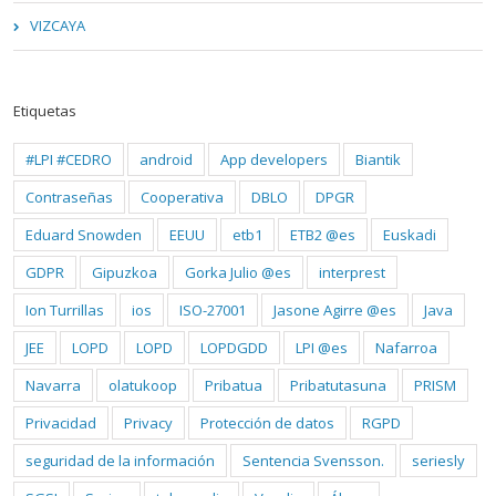
VIZCAYA
Etiquetas
#LPI #CEDRO
android
App developers
Biantik
Contraseñas
Cooperativa
DBLO
DPGR
Eduard Snowden
EEUU
etb1
ETB2 @es
Euskadi
GDPR
Gipuzkoa
Gorka Julio @es
interprest
Ion Turrillas
ios
ISO-27001
Jasone Agirre @es
Java
JEE
LOPD
LOPD
LOPDGDD
LPI @es
Nafarroa
Navarra
olatukoop
Pribatua
Pribatutasuna
PRISM
Privacidad
Privacy
Protección de datos
RGPD
seguridad de la información
Sentencia Svensson.
seriesly