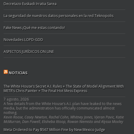
Decretazo Euskadi Irratia Sarea
La seguridad de nuestros datos personales en la red Teknopolis
Fake News ¡Qué me estas contando!
Novedades LOPD-GDD
ASPECTOS JURÍDICOS ON LINE
NOTICIAS
The White House’s Secret A.I. Rules + The State of Model Alignment With
METR’s Chris Painter + The Final Hot Mess Express
7 agosto, 2026
A few details from the White House’s A.I. plan have leaked to the news
media, but the administration has officially communicated almost
nothing.
Kevin Roose, Casey Newton, Rachel Cohn, Whitney Jones, Vjeran Pavic, Katie
McMurran, Dan Powell, Elisheba Ittoop, Rowan Niemisto and Alyssa Moxley
Meta Ordered to Pay $567 Million Fine by New Mexico Judge