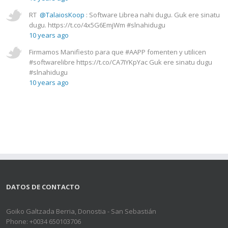
RT
@TalaiosKoop
: Software Librea nahi dugu. Guk ere sinatu
dugu. https://t.co/4x5G6EmjWm #slnahidugu
10 years ago
Firmamos Manifiesto para que #AAPP fomenten y utilicen
#softwarelibre https://t.co/CA7IYKpYac Guk ere sinatu dugu
#slnahidugu
10 years ago
DATOS DE CONTACTO
Goiko Galtzada Berria, Donostia - San Sebastián
Phone: +0034 650103706