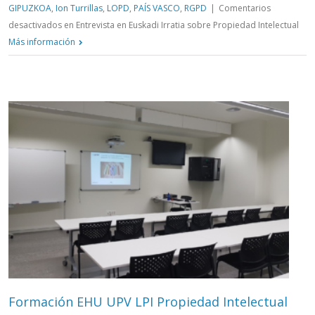
GIPUZKOA
,
Ion Turrillas
,
LOPD
,
PAÍS VASCO
,
RGPD
|
Comentarios
desactivados
en Entrevista en Euskadi Irratia sobre Propiedad Intelectual
Más información
Formación EHU UPV LPI Propiedad Intelectual