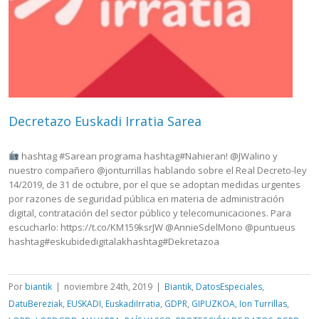
Decretazo Euskadi Irratia Sarea
hashtag #Sarean programa hashtag#Nahieran! @JWalino y
nuestro compañero @jonturrillas hablando sobre el Real Decreto-ley
14/2019, de 31 de octubre, por el que se adoptan medidas urgentes
por razones de seguridad pública en materia de administración
digital, contratación del sector público y telecomunicaciones. Para
escucharlo: https://t.co/KM159ksrJW @AnnieSdelMono @puntueus
hashtag#eskubidedigitalakhashtag#Dekretazoa
Por
biantik
|
noviembre 24th, 2019
|
Biantik
,
DatosEspeciales
,
DatuBereziak
,
EUSKADI
,
EuskadiIrratia
,
GDPR
,
GIPUZKOA
,
Ion Turrillas
,