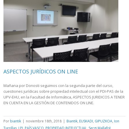
ASPECTOS JURÍDICOS ON LINE
Mañana por Donosti seguimos con la segunda parte del curso,
cuestiones jurídicas sobre propiedad intelectual con el PDI-PAS de la
UPV-EHU, en la Facultad de Informática, ASPECTOS JURIDICOS A TENER
EN CUENTA EN LA GESTIÓN DE CONTENIDOS ON LINE.
Por
biantik
|
noviembre 18th, 2018
|
Biantik
,
EUSKADI
,
GIPUZKOA
,
Ion
Turrillas
,
LPI
,
PAÍS VASCO
,
PROPIEDAD INTELECTUAL
,
Sergi Mallafré
,