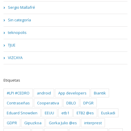
Sergio Mallafré
Sin categoría
teknopolis
TJUE
VIZCAYA
Etiquetas
#LPI #CEDRO
android
App developers
Biantik
Contraseñas
Cooperativa
DBLO
DPGR
Eduard Snowden
EEUU
etb1
ETB2 @es
Euskadi
GDPR
Gipuzkoa
Gorka Julio @es
interprest