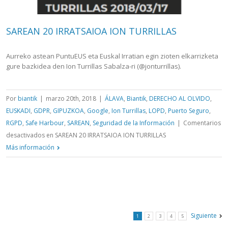
SAREAN 20 IRRATSAIOA ION TURRILLAS
Aurreko astean PuntuEUS eta Euskal Irratian egin zioten elkarrizketa
gure bazkidea den Ion Turrillas Sabalza-ri (@jonturrillas).
Por
biantik
|
marzo 20th, 2018
|
ÁLAVA
,
Biantik
,
DERECHO AL OLVIDO
,
EUSKADI
,
GDPR
,
GIPUZKOA
,
Google
,
Ion Turrillas
,
LOPD
,
Puerto Seguro
,
RGPD
,
Safe Harbour
,
SAREAN
,
Seguridad de la Información
|
Comentarios
desactivados
en SAREAN 20 IRRATSAIOA ION TURRILLAS
Más información
Siguiente
1
2
3
4
5