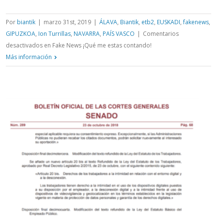
Por
biantik
|
marzo 31st, 2019
|
ÁLAVA
,
Biantik
,
etb2
,
EUSKADI
,
fakenews
,
GIPUZKOA
,
Ion Turrillas
,
NAVARRA
,
PAÍS VASCO
|
Comentarios
desactivados
en Fake News ¡Qué me estas contando!
Más información