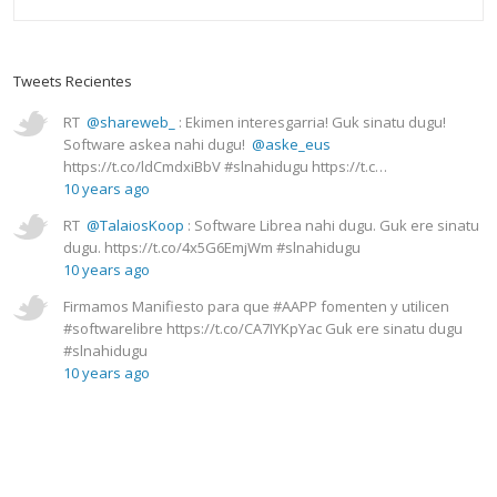
Tweets Recientes
RT
@shareweb_
: Ekimen interesgarria! Guk sinatu dugu!
Software askea nahi dugu!
@aske_eus
https://t.co/ldCmdxiBbV #slnahidugu https://t.c…
10 years ago
RT
@TalaiosKoop
: Software Librea nahi dugu. Guk ere sinatu
dugu. https://t.co/4x5G6EmjWm #slnahidugu
10 years ago
Firmamos Manifiesto para que #AAPP fomenten y utilicen
#softwarelibre https://t.co/CA7IYKpYac Guk ere sinatu dugu
#slnahidugu
10 years ago