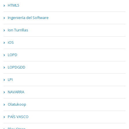
HTML5
Ingeniería del Software
Ion Turrillas
iOS
LOPD
LOPDGDD
LPI
NAVARRA
Olatukoop
PAÍS VASCO
Play Store