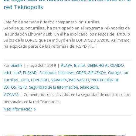
red Teknopolis
Este fin de semana nuestro compañero Ion Turrillas
Sabalza (@jonturrillas), ha participado en el programa Teknopolis de
la Fundación Elhuyar y Eitb. En él ha explicado los riesgos del artículo
58 bis de la LOREG que se incluyó en la LOPD/GDD 3/2018. Así mismo,
ha explicado parte de las reformas del RGPD y […]
Por
biantik
|
mayo 26th, 2019
|
ÁLAVA
,
Biantik
,
DERECHO AL OLVIDO
,
etb1
,
etb2
,
EUSKADI
,
Facebook
,
fakenews
,
GDPR
,
GIPUZKOA
,
Google
,
Ion
Turrillas
,
LOPD
,
LOPDGDD
,
NAVARRA
,
PAÍS VASCO
,
PROTECCIÓN DE
DATOS
,
RGPD
,
Seguridad de la Información
,
teknopolis
,
VIZCAYA
|
Comentarios desactivados
en La seguridad de nuestros datos
personales en la red Teknopolis
Más información