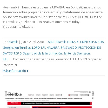
Hoy también hemos estado en la UPV/EHU en Donosti, impartiendo
formación sobre propiedad intelectual y plataformas de enseñanza
online https://lnkd.in/eGtZHhA #moodle #EGELA #FOPU #EHU #UPV
#Biantik #Gipuzkoa #LPI #CreativeCommons #Friday
#JabetzaIntelektuala
Por
biantik
|
junio 23rd, 2018
|
AEDE
,
Biantik
,
EUSKADI
,
GDPR
,
GIPUZKOA
,
Google
,
Ion Turrillas
,
LOPD
,
LPI
,
NAVARRA
,
PAÍS VASCO
,
PROTECCIÓN DE
DATOS
,
RGPD
,
Seguridad de la Información
,
Sentencia Svensson
,
TJUE
|
Comentarios desactivados
en Formación EHU UPV LPI Propiedad
Intelectual
Más información