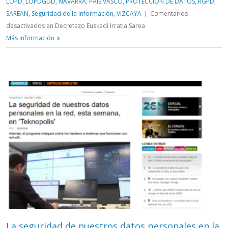
LOPD
,
LOPDGDD
,
NAVARRA
,
PAÍS VASCO
,
PROTECCIÓN DE DATOS
,
RGPD
,
SAREAN
,
Seguridad de la Información
,
VIZCAYA
|
Comentarios
desactivados
en Decretazo Euskadi Irratia Sarea
Más información
La seguridad de nuestros datos personales en la