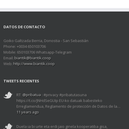
DATOS DE CONTACTO
Goiko Galtzada Berria, Donostia - San Sebastián
Phone: +0034 650103706
Mobile: 650103706 Whatsapp-Telegram
Email:
biantik@biantik.coop
Web:
http://www.biantik.coop
TWEETS RECIENTES
RT
@pribatua
: #privacy #pribatutasuna
https://t.co/JNHdSeGUIp EU-ko datuak babesteko
Erreglamendua, Reglamento de protección de Datos de la…
11 years ago
Duela ia bi urte eta erdi jaio ginela kooperatiba gisa,