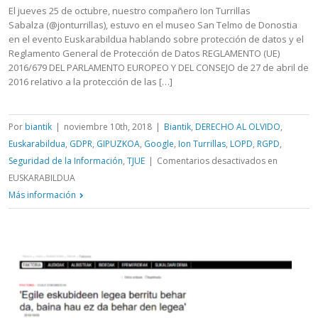
El jueves 25 de octubre, nuestro compañero Ion Turrillas
Sabalza (@jonturrillas), estuvo en el museo San Telmo de Donostia
en el evento Euskarabildua hablando sobre protección de datos y el
Reglamento General de Protección de Datos REGLAMENTO (UE)
2016/679 DEL PARLAMENTO EUROPEO Y DEL CONSEJO de 27 de abril de
2016 relativo a la protección de las […]
Por
biantik
|
noviembre 10th, 2018
|
Biantik
,
DERECHO AL OLVIDO
,
Euskarabildua
,
GDPR
,
GIPUZKOA
,
Google
,
Ion Turrillas
,
LOPD
,
RGPD
,
Seguridad de la Información
,
TJUE
|
Comentarios desactivados
en
EUSKARABILDUA
Más información