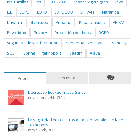
Ion Turrillas
ios
ISO-27001
Jasone Agirre @es
Java
JEE
LOPD
LOPD
LOPDGDD
LPI @es
Nafarroa
Navarra
olatukoop
Pribatua
Pribatutasuna
PRISM
Privacidad
Privacy
Protección de datos
RGPD
seguridad de la información
Sentencia Svensson.
seriesly
SGSI
Spring
teknopolis
Vaadin
Álava
Reciente
Popular
Decretazo Euskadi Irratia Sarea
noviembre 24th, 2019
La seguridad de nuestros datos personales en la red
Teknopolis
mayo 26th, 2019