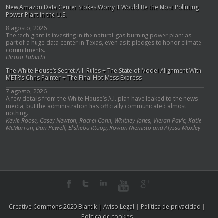
New Amazon Data Center Stokes Worry It Would Be the Most Polluting
Power Plant in the U.S.
8 agosto, 2026
The tech giant is investing in the natural-gas-burning power plant as
part of a huge data center in Texas, even as it pledges to honor climate
commitments.
Hiroko Tabuchi
The White House’s Secret A.I. Rules + The State of Model Alignment With
METR’s Chris Painter + The Final Hot Mess Express
7 agosto, 2026
A few details from the White House’s A.I. plan have leaked to the news
media, but the administration has officially communicated almost
nothing.
Kevin Roose, Casey Newton, Rachel Cohn, Whitney Jones, Vjeran Pavic, Katie
McMurran, Dan Powell, Elisheba Ittoop, Rowan Niemisto and Alyssa Moxley
Creative Commons 2020 Biantik |
Aviso Legal
|
Política de privacidad
|
Política de cookies