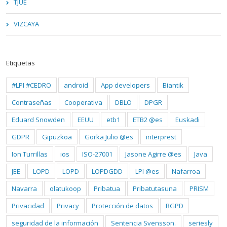
TJUE
VIZCAYA
Etiquetas
#LPI #CEDRO
android
App developers
Biantik
Contraseñas
Cooperativa
DBLO
DPGR
Eduard Snowden
EEUU
etb1
ETB2 @es
Euskadi
GDPR
Gipuzkoa
Gorka Julio @es
interprest
Ion Turrillas
ios
ISO-27001
Jasone Agirre @es
Java
JEE
LOPD
LOPD
LOPDGDD
LPI @es
Nafarroa
Navarra
olatukoop
Pribatua
Pribatutasuna
PRISM
Privacidad
Privacy
Protección de datos
RGPD
seguridad de la información
Sentencia Svensson.
seriesly