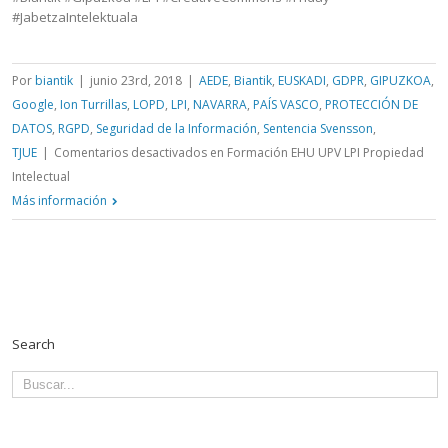
#JabetzaIntelektuala
Por
biantik
|
junio 23rd, 2018
|
AEDE
,
Biantik
,
EUSKADI
,
GDPR
,
GIPUZKOA
,
Google
,
Ion Turrillas
,
LOPD
,
LPI
,
NAVARRA
,
PAÍS VASCO
,
PROTECCIÓN DE
DATOS
,
RGPD
,
Seguridad de la Información
,
Sentencia Svensson
,
TJUE
|
Comentarios desactivados
en Formación EHU UPV LPI Propiedad
Intelectual
Más información
Search