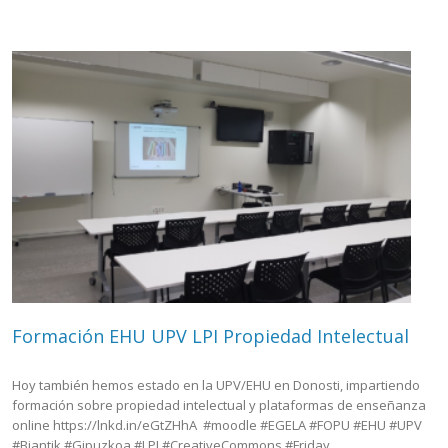
Formación EHU UPV LPI Propiedad Intelectual
Hoy también hemos estado en la UPV/EHU en Donosti, impartiendo
formación sobre propiedad intelectual y plataformas de enseñanza
online https://lnkd.in/eGtZHhA #moodle #EGELA #FOPU #EHU #UPV
#Biantik #Gipuzkoa #LPI #CreativeCommons #Friday