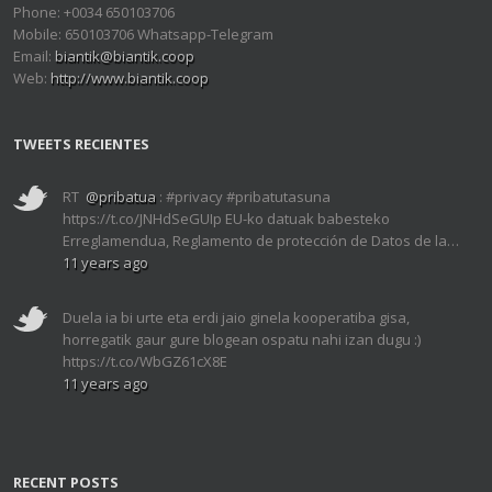
Phone: +0034 650103706
Mobile: 650103706 Whatsapp-Telegram
Email:
biantik@biantik.coop
Web:
http://www.biantik.coop
TWEETS RECIENTES
RT
@pribatua
: #privacy #pribatutasuna
https://t.co/JNHdSeGUIp EU-ko datuak babesteko
Erreglamendua, Reglamento de protección de Datos de la…
11 years ago
Duela ia bi urte eta erdi jaio ginela kooperatiba gisa,
horregatik gaur gure blogean ospatu nahi izan dugu :)
https://t.co/WbGZ61cX8E
11 years ago
RECENT POSTS