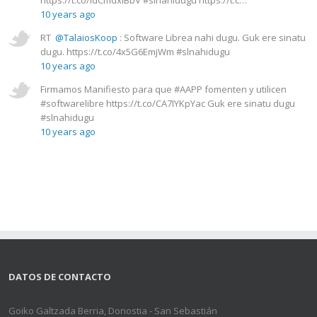
10 years ago
RT
@TalaiosKoop
: Software Librea nahi dugu. Guk ere sinatu
dugu. https://t.co/4x5G6EmjWm #slnahidugu
10 years ago
Firmamos Manifiesto para que #AAPP fomenten y utilicen
#softwarelibre https://t.co/CA7IYKpYac Guk ere sinatu dugu
#slnahidugu
10 years ago
DATOS DE CONTACTO
Goiko Galtzada Berria, Donostia - San Sebastián