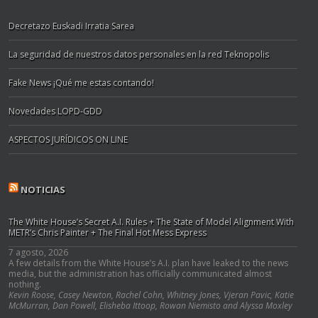
Decretazo Euskadi Irratia Sarea
La seguridad de nuestros datos personales en la red Teknopolis
Fake News ¡Qué me estas contando!
Novedades LOPD-GDD
ASPECTOS JURÍDICOS ON LINE
NOTICIAS
The White House’s Secret A.I. Rules + The State of Model Alignment With
METR’s Chris Painter + The Final Hot Mess Express
7 agosto, 2026
A few details from the White House’s A.I. plan have leaked to the news
media, but the administration has officially communicated almost
nothing.
Kevin Roose, Casey Newton, Rachel Cohn, Whitney Jones, Vjeran Pavic, Katie
McMurran, Dan Powell, Elisheba Ittoop, Rowan Niemisto and Alyssa Moxley