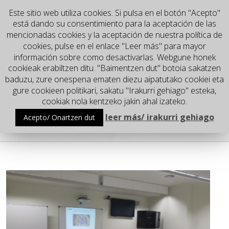
Este sitio web utiliza cookies. Si pulsa en el botón "Acepto"
está dando su consentimiento para la aceptación de las
mencionadas cookies y la aceptación de nuestra política de
cookies, pulse en el enlace "Leer más" para mayor
información sobre como desactivarlas. Webgune honek
cookieak erabiltzen ditu. "Baimentzen dut" botoia sakatzen
baduzu, zure onespena ematen diezu aipatutako cookiei eta
gure cookieen politikari, sakatu "Irakurri gehiago" esteka,
Go to...
cookiak nola kentzeko jakin ahal izateko.
leer más/ irakurri gehiago
Acepto/ Onartzen dut
#LPI #CEDRO