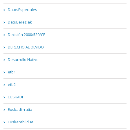
DatosEspeciales
DatuBereziak
Decisión 2000/520/CE
DERECHO AL OLVIDO
Desarrollo Nativo
etb1
etb2
EUSKADI
EuskadiIrratia
Euskarabildua