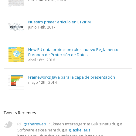
Nuestro primer artículo en ETZIPM
junio 14th, 2017
New EU data protection rules, nuevo Reglamento
Europeo de Protección de Datos
abril 18th, 2016
Frameworks Java para la capa de presentación
mayo 12th, 2014
Tweets Recientes
RT
@shareweb_
: Ekimen interesgarria! Guk sinatu dugu!
Software askea nahi dugu!
@aske_eus
https://t.co/ldCmdxiBbV #slnahidugu https://t.c…