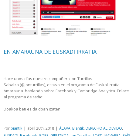
EN AMARAUNA DE EUSKADI IRRATIA
Hace unos días nuestro compañero Ion Turrillas
Sabalza (@jonturrillas), estuvo en el programa de Euskal Irratia
Amarauna hablando sobre Facebook y Cambridge Analytica. Enlace
al programa de radio:
Doakoa beti ez da doan izaten
Por
biantik
|
abril 20th, 2018
|
ÁLAVA
,
Biantik
,
DERECHO AL OLVIDO
,
EUSKADI
,
Facebook
,
GDPR
,
GIPUZKOA
,
Ion Turrillas
,
LOPD
,
NAVARRA
,
PAÍS