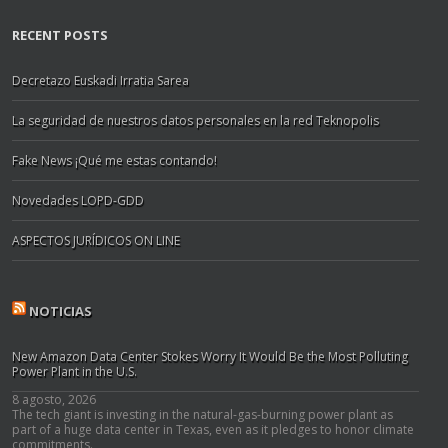
RECENT POSTS
Decretazo Euskadi Irratia Sarea
La seguridad de nuestros datos personales en la red Teknopolis
Fake News ¡Qué me estas contando!
Novedades LOPD-GDD
ASPECTOS JURÍDICOS ON LINE
NOTICIAS
New Amazon Data Center Stokes Worry It Would Be the Most Polluting
Power Plant in the U.S.
8 agosto, 2026
The tech giant is investing in the natural-gas-burning power plant as
part of a huge data center in Texas, even as it pledges to honor climate
commitments.