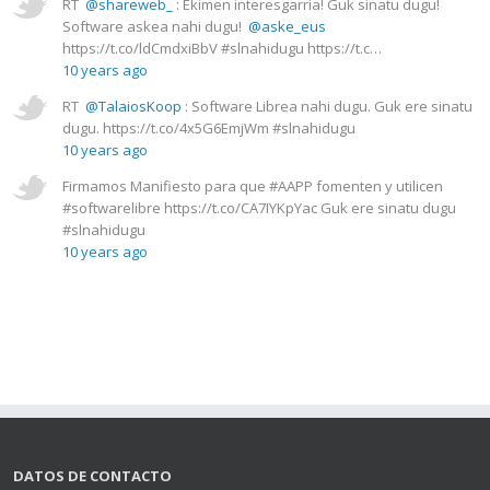
RT
@shareweb_
: Ekimen interesgarria! Guk sinatu dugu!
Software askea nahi dugu!
@aske_eus
https://t.co/ldCmdxiBbV #slnahidugu https://t.c…
10 years ago
RT
@TalaiosKoop
: Software Librea nahi dugu. Guk ere sinatu
dugu. https://t.co/4x5G6EmjWm #slnahidugu
10 years ago
Firmamos Manifiesto para que #AAPP fomenten y utilicen
#softwarelibre https://t.co/CA7IYKpYac Guk ere sinatu dugu
#slnahidugu
10 years ago
DATOS DE CONTACTO