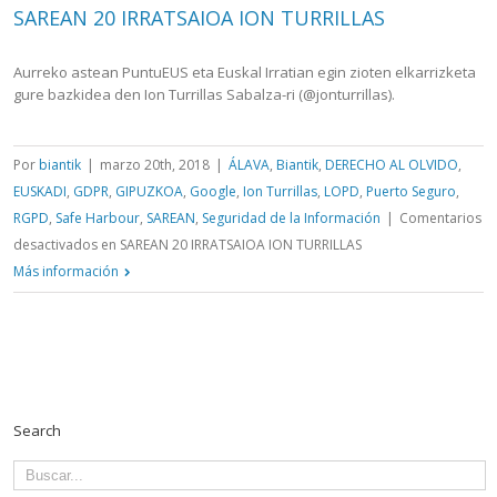
SAREAN 20 IRRATSAIOA ION TURRILLAS
Aurreko astean PuntuEUS eta Euskal Irratian egin zioten elkarrizketa
gure bazkidea den Ion Turrillas Sabalza-ri (@jonturrillas).
Por
biantik
|
marzo 20th, 2018
|
ÁLAVA
,
Biantik
,
DERECHO AL OLVIDO
,
EUSKADI
,
GDPR
,
GIPUZKOA
,
Google
,
Ion Turrillas
,
LOPD
,
Puerto Seguro
,
RGPD
,
Safe Harbour
,
SAREAN
,
Seguridad de la Información
|
Comentarios
desactivados
en SAREAN 20 IRRATSAIOA ION TURRILLAS
Más información
Search