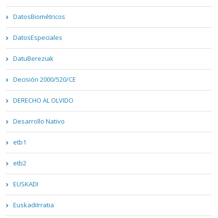
DatosBiométricos
DatosEspeciales
DatuBereziak
Decisión 2000/520/CE
DERECHO AL OLVIDO
Desarrollo Nativo
etb1
etb2
EUSKADI
EuskadiIrratia