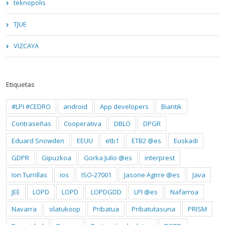
teknopolis
TJUE
VIZCAYA
Etiquetas
#LPI #CEDRO
android
App developers
Biantik
Contraseñas
Cooperativa
DBLO
DPGR
Eduard Snowden
EEUU
etb1
ETB2 @es
Euskadi
GDPR
Gipuzkoa
Gorka Julio @es
interprest
Ion Turrillas
ios
ISO-27001
Jasone Agirre @es
Java
JEE
LOPD
LOPD
LOPDGDD
LPI @es
Nafarroa
Navarra
olatukoop
Pribatua
Pribatutasuna
PRISM