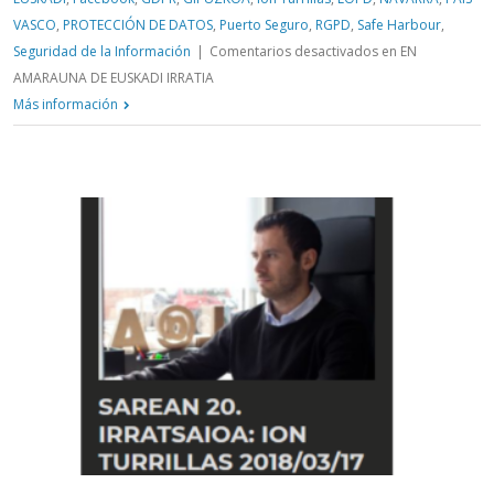
VASCO
,
PROTECCIÓN DE DATOS
,
Puerto Seguro
,
RGPD
,
Safe Harbour
,
Seguridad de la Información
|
Comentarios desactivados
en EN
AMARAUNA DE EUSKADI IRRATIA
Más información