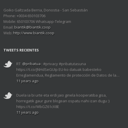
Goiko Galtzada Berria, Donostia - San Sebastián
Phone: +0034 650103706
Mobile: 650103706 Whatsapp-Telegram
Email:
biantik@biantik.coop
Web:
http://www.biantik.coop
TWEETS RECIENTES
RT
@pribatua
: #privacy #pribatutasuna
https://t.co/JNHdSeGUIp EU-ko datuak babesteko
Erreglamendua, Reglamento de protección de Datos de la…
11 years ago
Duela ia bi urte eta erdi jaio ginela kooperatiba gisa,
horregatik gaur gure blogean ospatu nahi izan dugu :)
https://t.co/WbGZ61cX8E
11 years ago