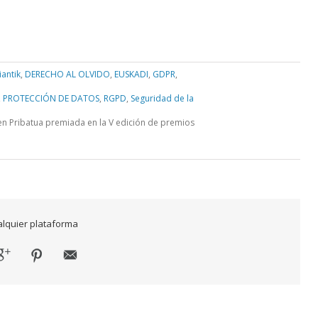
iantik
,
DERECHO AL OLVIDO
,
EUSKADI
,
GDPR
,
,
PROTECCIÓN DE DATOS
,
RGPD
,
Seguridad de la
n Pribatua premiada en la V edición de premios
ualquier plataforma