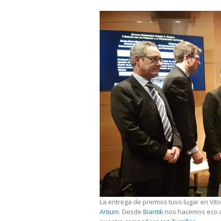
La entrega de premios tuvo lugar en Vito
Artium
. Desde
Biantik
nos hacemos eco de