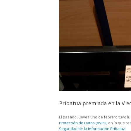
Pribatua premiada en la V e
El pasado jueves uno de febrero tuvo lu
Protección de Datos (AVPD)
en la que re
Seguridad de la Información Pribatua
.