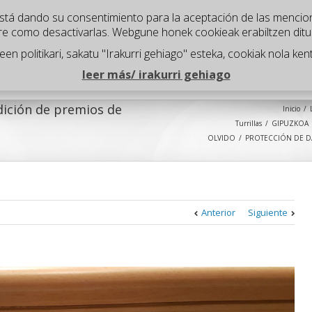
" está dando su consentimiento para la aceptación de las mencio
re como desactivarlas. Webgune honek cookieak erabiltzen dit
n politikari, sakatu "Irakurri gehiago" esteka, cookiak nola kent
¿Qué hacemos?
Proyectos
¿Quienes somos?
¿Dó
leer más/ irakurri gehiago
dición de premios de
Inicio
Turrillas
GIPUZKOA
OLVIDO
PROTECCIÓN DE D
Anterior
Siguiente