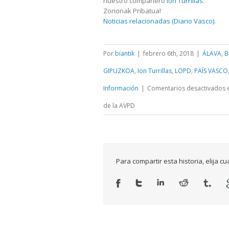
nuestro compañero
Ion Turrillas
.
Zorionak Pribatua!
Noticias relacionadas (Diario Vasco).
Por
biantik
|
febrero 6th, 2018
|
ÁLAVA
,
B
GIPUZKOA
,
Ion Turrillas
,
LOPD
,
PAÍS VASCO
Información
|
Comentarios desactivados
e
de la AVPD
Para compartir esta historia, elija c