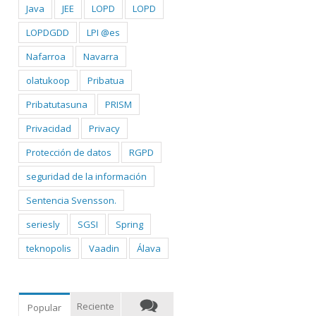
Java
JEE
LOPD
LOPD
LOPDGDD
LPI @es
Nafarroa
Navarra
olatukoop
Pribatua
Pribatutasuna
PRISM
Privacidad
Privacy
Protección de datos
RGPD
seguridad de la información
Sentencia Svensson.
seriesly
SGSI
Spring
teknopolis
Vaadin
Álava
Reciente
Popular