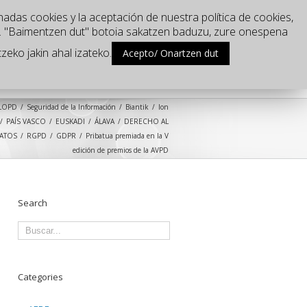
nadas cookies y la aceptación de nuestra política de cookies,
u. "Baimentzen dut" botoia sakatzen baduzu, zure onespena
zeko jakin ahal izateko.
Acepto/ Onartzen dut
nde estamos?
Blog
LOPD
Seguridad de la Información
Biantik
Ion
PAÍS VASCO
EUSKADI
ÁLAVA
DERECHO AL
ATOS
RGPD
GDPR
Pribatua premiada en la V
edición de premios de la AVPD
Search
Categories