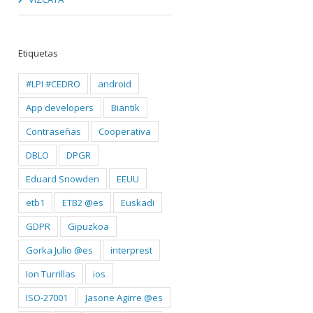
Etiquetas
#LPI #CEDRO
android
App developers
Biantik
Contraseñas
Cooperativa
DBLO
DPGR
Eduard Snowden
EEUU
etb1
ETB2 @es
Euskadi
GDPR
Gipuzkoa
Gorka Julio @es
interprest
Ion Turrillas
ios
ISO-27001
Jasone Agirre @es